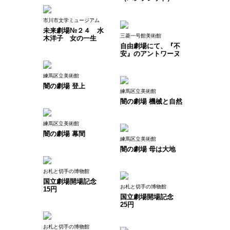
市川市文学ミュージアム
未来劇場№２４ 水
三菱一号館美術館
木洋子 女の一生
自由劇場にて、『不
安』のアントワーヌ
練馬区立美術館
闇の劇場 登上
練馬区立美術館
闇の劇場 機械と自然
練馬区立美術館
闇の劇場 幕間
練馬区立美術館
闇の劇場 母は大地
お札と切手の博物館
国立劇場開場記念
お札と切手の博物館
15円
国立劇場開場記念
25円
お札と切手の博物館