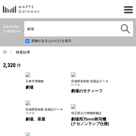
Search the
Collections
画像があるものだけを表示
検索結果
2,320
件
石巻市博物館
宮城県美術館 収蔵品データ
ベース
劇場
劇場のモティーフ
宮城県美術館 収蔵品データ
ベース
埼玉県立の博物館施設
劇場、茶屋
劇場用35mm映写機
(クセノンランプ仕様)