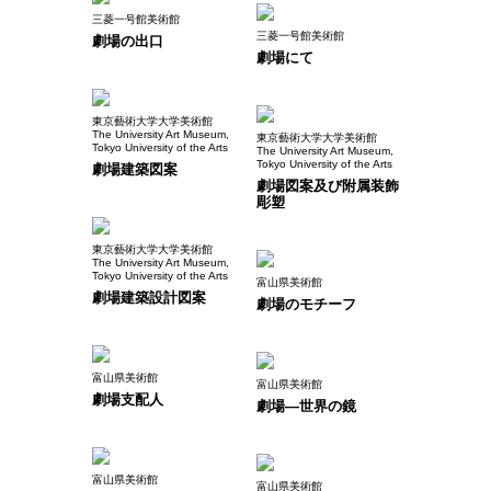
三菱一号館美術館
三菱一号館美術館
劇場の出口
劇場にて
東京藝術大学大学美術館
The University Art Museum,
東京藝術大学大学美術館
Tokyo University of the Arts
The University Art Museum,
Tokyo University of the Arts
劇場建築図案
劇場図案及び附属装飾
彫塑
東京藝術大学大学美術館
The University Art Museum,
Tokyo University of the Arts
富山県美術館
劇場建築設計図案
劇場のモチーフ
富山県美術館
富山県美術館
劇場支配人
劇場―世界の鏡
富山県美術館
富山県美術館