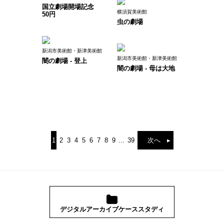
国立劇場開場記念
横須賀美術館
50円
虫の劇場
新潟市美術館・新津美術館
新潟市美術館・新津美術館
闇の劇場 - 登上
闇の劇場 - 母は大地
1
2
3
4
5
6
7
8
9
...
39
次へ ▸
デジタルアーカイブケーススタディ