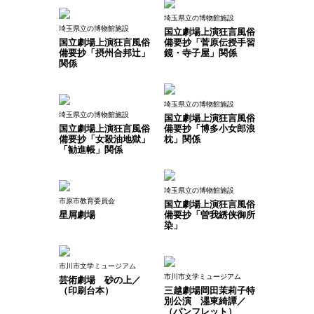
埼玉県立の博物館施設
埼玉県立の博物館施設
国立劇場上演狂言風俗
国立劇場上演狂言風俗
備要抄「菅原伝授手習
備要抄「摂州合邦辻」
鏡・寺子屋」関係
関係
埼玉県立の博物館施設
埼玉県立の博物館施設
国立劇場上演狂言風俗
国立劇場上演狂言風俗
備要抄「博多小女郎浪
備要抄「女殺油地獄」
枕」関係
「勧進帳」関係
埼玉県立の博物館施設
市原市教育委員会
国立劇場上演狂言風俗
星屑劇場
備要抄「曽我綉侠御所
染」
市川市文学ミュージアム
市川市文学ミュージアム
芸術劇場 砂の上／
（印刷台本）
三越劇場岡田茉莉子特
別公演 濹東綺譚／
（パンフレット）