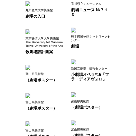
香川県立ミュージアム
劇場ニュース №７１
九州産業大学美術館
０
劇場の入口
熊本県博物館ネットワークセ
東京藝術大学大学美術館
ンター
The University Art Museum,
Tokyo University of the Arts
劇場
歌劇場設計図案
新国立劇場 情報センター
富山県美術館
小劇場オペラ#16「フ
ラ・ディアヴォロ」
（劇場ポスター）
富山県美術館
富山県美術館
（劇場ポスター）
（劇場ポスター）
富山県美術館
富山県美術館
（劇場ポスター）