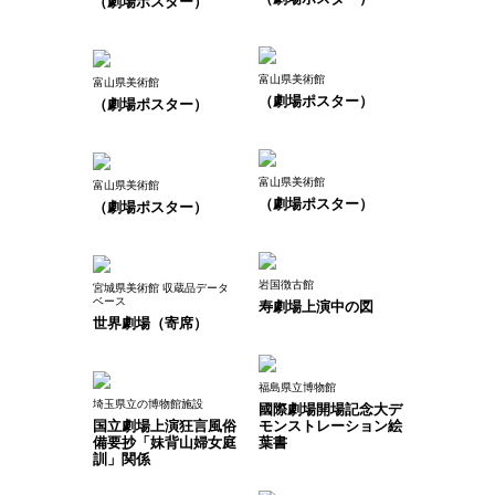
（劇場ポスター）
富山県美術館
富山県美術館
（劇場ポスター）
（劇場ポスター）
富山県美術館
富山県美術館
（劇場ポスター）
（劇場ポスター）
岩国徴古館
宮城県美術館 収蔵品データ
ベース
寿劇場上演中の図
世界劇場（寄席）
福島県立博物館
埼玉県立の博物館施設
國際劇場開場記念大デ
国立劇場上演狂言風俗
モンストレーション絵
備要抄「妹背山婦女庭
葉書
訓」関係