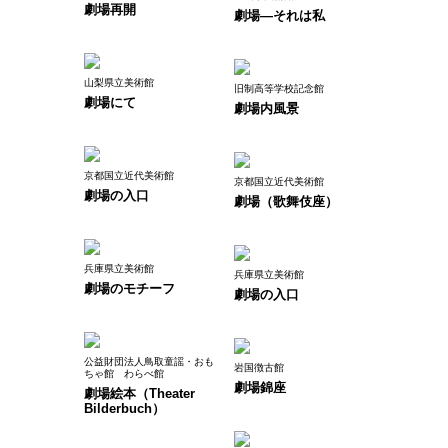
劇場再開
劇場―それは私
山梨県立美術館
旧制高等学校記念館
劇場にて
劇場内風景
京都国立近代美術館
京都国立近代美術館
劇場の入口
劇場（歌舞伎座）
兵庫県立美術館
兵庫県立美術館
劇場のモチーフ
劇場の入口
公益財団法人鳥取童謡・おも
岩国徴古館
ちゃ館 わらべ館
劇場錦座
劇場絵本（Theater
Bilderbuch）