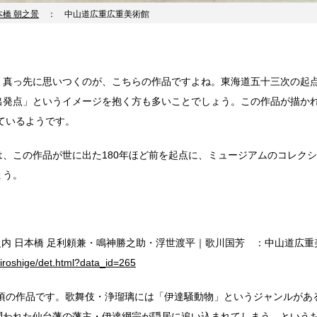
本橋 朝之景
： 中山道広重広重美術館
、真っ先に思いつくのが、こちらの作品ですよね。東海道五十三次の起
出発点」というイメージを抱く方も多いことでしょう。この作品が描かれ
れているようです。
は、この作品が世に出た180年ほど前を起点に、ミュージアムのコレク
ょう。
之内 日本橋 足利頼兼・鳴神勝之助・浮世渡平｜歌川国芳 ：中山道広重
hiroshige/det.html?data_id=265
）頃の作品です。歌舞伎・浄瑠璃には「伊達騒動物」というジャンルがあ
問われた仙台藩の藩主・伊達綱宗が隠居に追い込まれてしまう…という