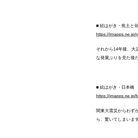
■ 絵はがき・焦土と
https://jmapps.ne.jp
それから14年後、大
な発展ぶりを見た後
■ 絵はがき・日本橋
https://jmapps.ne.jp
関東大震災からわずか
ら、驚いてしまいま