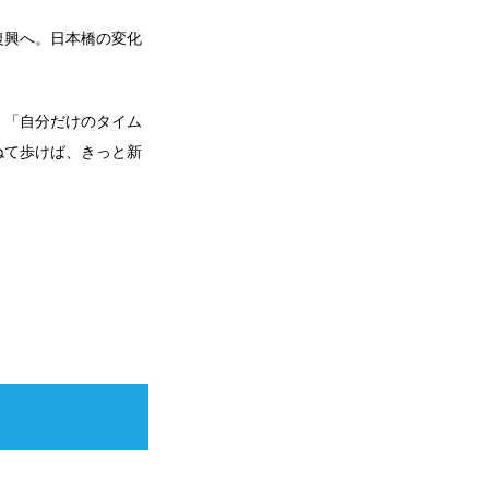
復興へ。日本橋の変化
、「自分だけのタイム
ねて歩けば、きっと新
Face