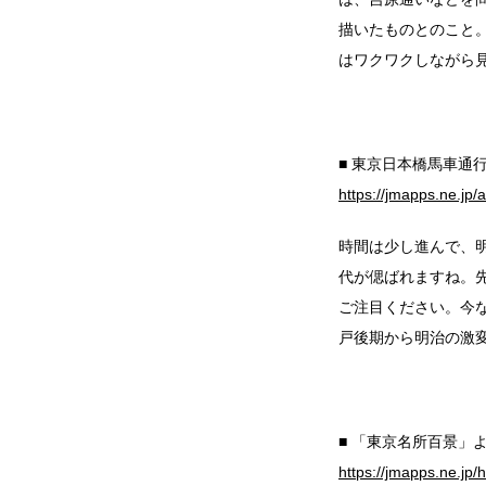
描いたものとのこと
はワクワクしながら
■ 東京日本橋馬車通
https://jmapps.ne.jp
時間は少し進んで、明
代が偲ばれますね。
ご注目ください。今な
戸後期から明治の激
■ 「東京名所百景」
https://jmapps.ne.jp