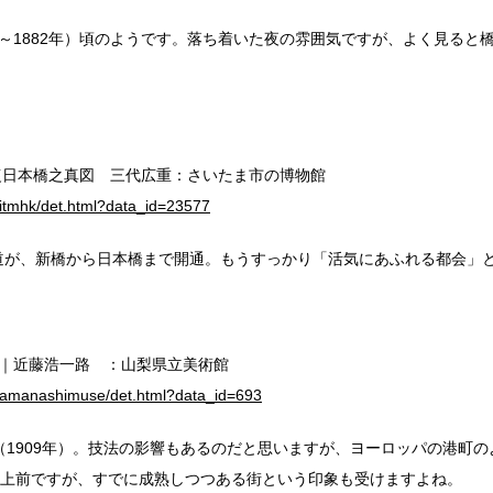
881～1882年）頃のようです。落ち着いた夜の雰囲気ですが、よく見る
復日本橋之真図 三代広重：さいたま市の博物館
/sitmhk/det.html?data_id=23577
道が、新橋から日本橋まで開通。もうすっかり「活気にあふれる都会」
橋｜近藤浩一路 ：山梨県立美術館
/yamanashimuse/det.html?data_id=693
（1909年）。技法の影響もあるのだと思いますが、ヨーロッパの港町
以上前ですが、すでに成熟しつつある街という印象も受けますよね。