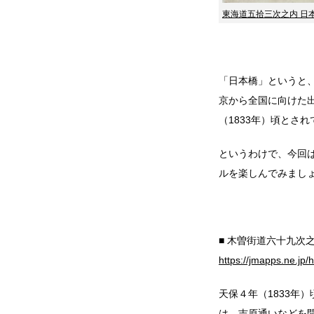
東海道五拾三次之内 日
「日本橋」というと
京から全国に向けた
（1833年）頃とさ
というわけで、今回
ルを楽しんでみまし
■ 木曽街道六十九次
https://jmapps.ne.jp/
天保４年（1833年
は、吉原通いなどを