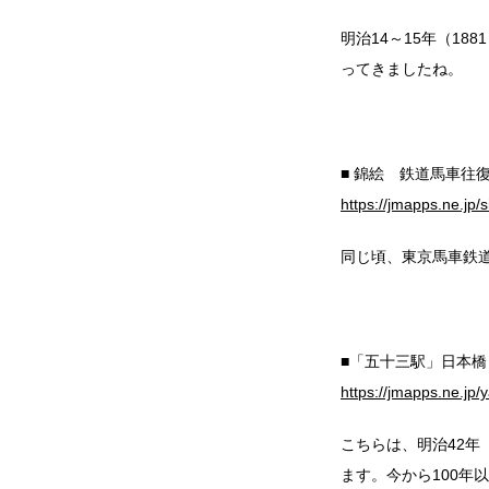
明治14～15年（1
ってきましたね。
■ 錦絵 鉄道馬車往
https://jmapps.ne.jp
同じ頃、東京馬車鉄
■「五十三駅」日本
https://jmapps.ne.jp
こちらは、明治42年
ます。今から100年