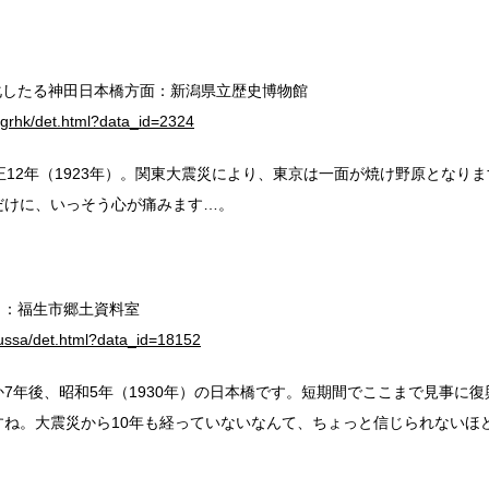
化したる神田日本橋方面：新潟県立歴史博物館
/ngrhk/det.html?data_id=2324
正12年（1923年）。関東大震災により、東京は一面が焼け野原となり
だけに、いっそう心が痛みます…。
 ：福生市郷土資料室
/fussa/det.html?data_id=18152
7年後、昭和5年（1930年）の日本橋です。短期間でここまで見事に
すね。大震災から10年も経っていないなんて、ちょっと信じられないほ