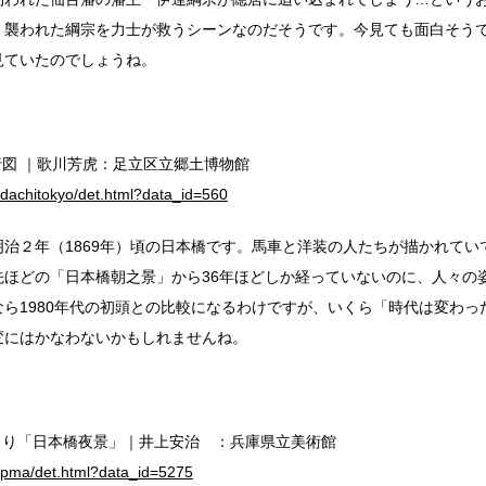
。襲われた綱宗を力士が救うシーンなのだそうです。今見ても面白そう
見ていたのでしょうね。
行図 ｜歌川芳虎：足立区立郷土博物館
/adachitokyo/det.html?data_id=560
治２年（1869年）頃の日本橋です。馬車と洋装の人たちが描かれてい
先ほどの「日本橋朝之景」から36年ほどしか経っていないのに、人々の
ら1980年代の初頭との比較になるわけですが、いくら「時代は変わっ
変にはかなわないかもしれませんね。
より「日本橋夜景」｜井上安治 ：兵庫県立美術館
/hpma/det.html?data_id=5275