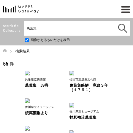
Search the
Collections
画像があるものだけを表示
検索結果
55
件
兵庫県立美術館
竹田市立歴史文化館
萬葉集 39巻
萬葉集略解 寛政３年
（１７９１）
香川県立ミュージアム
香川県立ミュージアム
続萬葉集より
抄釈袖珍萬葉集