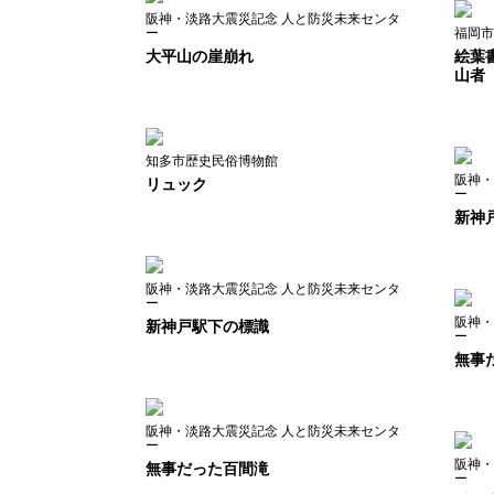
阪神・淡路大震災記念 人と防災未来センタ
ー
福岡市
大平山の崖崩れ
絵葉
山者
知多市歴史民俗博物館
阪神・
リュック
ー
新神
阪神・淡路大震災記念 人と防災未来センタ
ー
阪神・
新神戸駅下の標識
ー
無事
阪神・淡路大震災記念 人と防災未来センタ
ー
阪神・
無事だった百間滝
ー