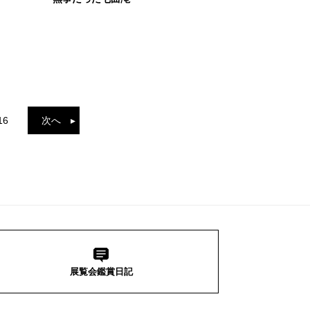
16
次へ ▸
展覧会鑑賞日記