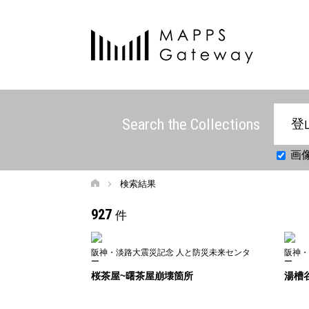
Search the Collections
画
検索結果
927
件
阪神・淡路大震災記念 人と防災未来センタ
阪神・
ー
ー
桜茶屋~曙茶屋崩壊箇所
湯槽