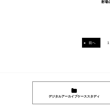
射場
◂ 前へ
1
デジタルアーカイブケーススタディ