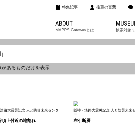
特集記事
推薦の言葉
ABOUT
MUSEU
MAPPS Gatewayとは
検索対象
像があるものだけを表示
淡路大震災記念 人と防災未来センタ
阪神・淡路大震災記念 人と防災未来
ー
谷頂上付近の地割れ
布引断層