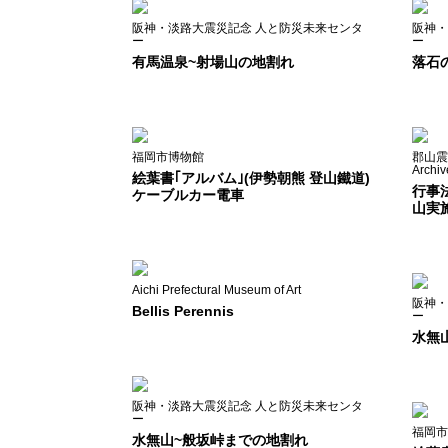
阪神・淡路大震災記念 人と防災未来センタ
阪神・
ー
ー
有馬温泉~射場山の地割れ
落石
福岡市博物館
郡山震災
Archiv
絵葉書｢アルバム｣(伊勢朝熊 登山鐵道)
行事
ケーブルカー電車
山実
Aichi Prefectural Museum of Art
阪神・
Bellis Perennis
ー
水無
阪神・淡路大震災記念 人と防災未来センタ
ー
福岡市
水無山~般坂峠までの地割れ