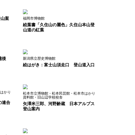
登山案
福岡市博物館
絵葉書「久住山の麗色」久住山本山登
山道の紅葉
越後
新潟県立歴史博物館
絵はがき：富士山須走口 登山道入口
はかり
松本市立博物館・松本民芸館・松本市はかり
資料館・旧山辺学校校舎
の連合
矢澤米三郎、河野齢蔵 日本アルプス
登山案内