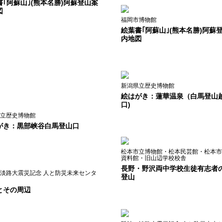
書｢阿蘇山｣(熊本名勝)阿蘇登山案
図
福岡市博物館
絵葉書｢阿蘇山｣(熊本名勝)阿蘇
内地図
新潟県立歴史博物館
絵はがき：蓮華温泉（白馬登山
口)
立歴史博物館
がき：黒部峡谷白馬登山口
松本市立博物館・松本民芸館・松本市
資料館・旧山辺学校校舎
長野・野沢両中学校生徒有志者
淡路大震災記念 人と防災未来センタ
登山
とその周辺