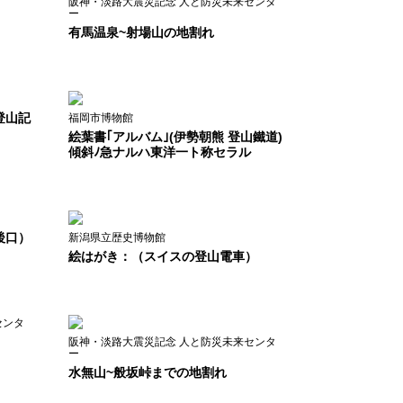
阪神・淡路大震災記念 人と防災未来センタ
ー
有馬温泉~射場山の地割れ
登山記
福岡市博物館
絵葉書｢アルバム｣(伊勢朝熊 登山鐵道)
傾斜ﾉ急ナルハ東洋一ト称セラル
後口）
新潟県立歴史博物館
絵はがき：（スイスの登山電車）
センタ
阪神・淡路大震災記念 人と防災未来センタ
ー
水無山~般坂峠までの地割れ