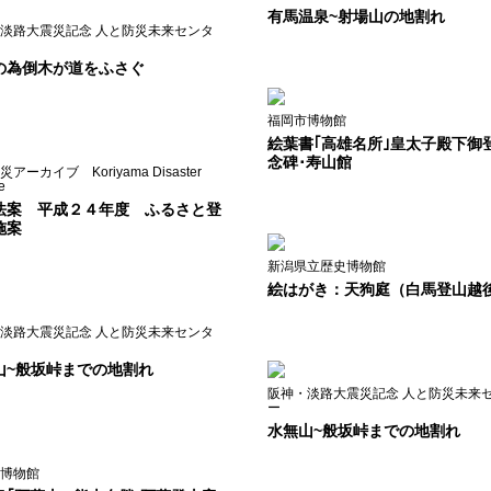
有馬温泉~射場山の地割れ
淡路大震災記念 人と防災未来センタ
の為倒木が道をふさぐ
福岡市博物館
絵葉書｢高雄名所｣皇太子殿下御
念碑･寿山館
アーカイブ Koriyama Disaster
e
法案 平成２４年度 ふるさと登
施案
新潟県立歴史博物館
絵はがき：天狗庭（白馬登山越
淡路大震災記念 人と防災未来センタ
山~般坂峠までの地割れ
阪神・淡路大震災記念 人と防災未来
ー
水無山~般坂峠までの地割れ
博物館