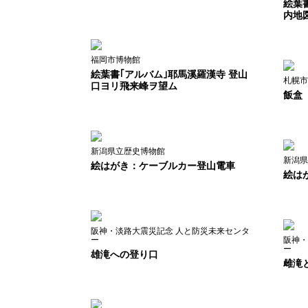
絵葉
内地
福岡市博物館
絵葉書｢アルバム｣耶馬溪羅漢寺 登山
札幌市
口ヨリ飛来峰ヲ望ム
飯盒
新潟県立歴史博物館
新潟県
絵はがき：ケーブルカー登山電車
絵は
阪神・淡路大震災記念 人と防災未来センタ
ー
阪神・
ー
雄滝への登り口
雌滝