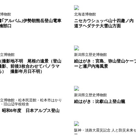
博物館
北海道博物館
書｢アルバム｣伊勢朝熊岳登山電車
ニセカウシュッペ山十四趣ノ内
 楠部口
道ヲヘダテテ大雪山方面
立博物館
新潟県立歴史博物館
（撮影地不明 尾根の遠景（登山
絵はがき：宮島、弥山登山ケー
撮影、前後3枚合わせてパノラマ
ーと瀬戸内海風景
る） 撮影年月日不明）
新潟県立歴史博物館
立博物館・松本民芸館・松本市はかり
絵はがき：比叡山上登山籠
・旧山辺学校校舎
 昭和6年度 日本アルプス登山
阪神・淡路大震災記念 人と防災未来
ー