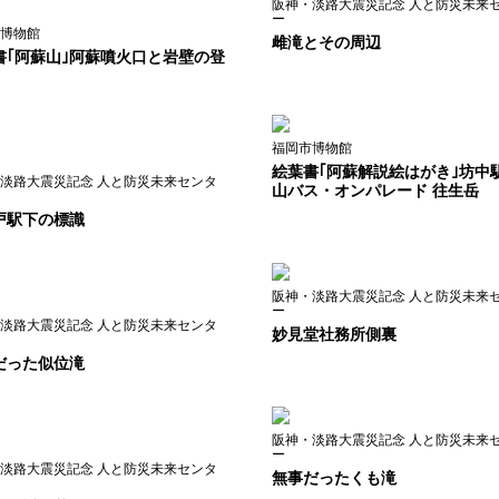
阪神・淡路大震災記念 人と防災未来
ー
博物館
雌滝とその周辺
書｢阿蘇山｣阿蘇噴火口と岩壁の登
福岡市博物館
絵葉書｢阿蘇解説絵はがき｣坊中
淡路大震災記念 人と防災未来センタ
山バス・オンパレード 往生岳
戸駅下の標識
阪神・淡路大震災記念 人と防災未来
ー
淡路大震災記念 人と防災未来センタ
妙見堂社務所側裏
だった似位滝
阪神・淡路大震災記念 人と防災未来
ー
淡路大震災記念 人と防災未来センタ
無事だったくも滝