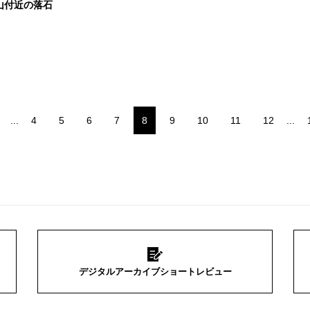
山付近の落石
...
4
5
6
7
8
9
10
11
12
...
デジタルアーカイブショートレビュー