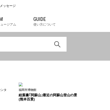
メッセージ
M
GUIDE
ミュージアム
使い方について
センタ
福岡市博物館
絵葉書｢阿蘇山｣最近の阿蘇山登山の景
(熊本百景)