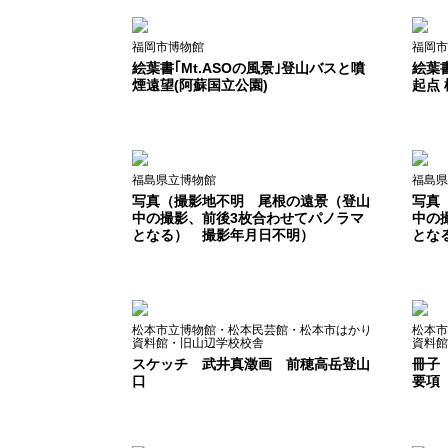
福岡市博物館
福岡市
絵葉書｢Mt.ASOの風景｣登山バスと噴
絵葉
煙遠望(阿蘇国立公園)
起点
福島県立博物館
福島県
写真（撮影地不明 尾根の遠景（登山
写真
中の撮影、前後3枚合わせてパノラマ
中の
となる） 撮影年月日不明）
とな
松本市立博物館・松本民芸館・松本市はかり
松本市
資料館・旧山辺学校校舎
資料館
スケッチ 武井真澂画 前穂高岳登山
冊子
口
要項