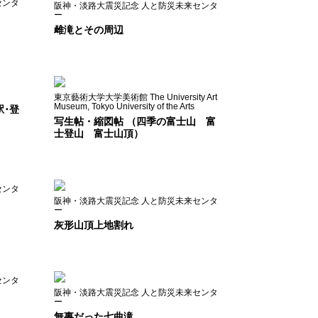
センタ
阪神・淡路大震災記念 人と防災未来センタ
ー
雌滝とその周辺
東京藝術大学大学美術館 The University Art
Museum, Tokyo University of the Arts
駅･登
写生帖・縮図帖 （四季の富士山 富
士登山 富士山頂）
センタ
阪神・淡路大震災記念 人と防災未来センタ
ー
灰形山頂上地割れ
センタ
阪神・淡路大震災記念 人と防災未来センタ
ー
無事だった七曲滝