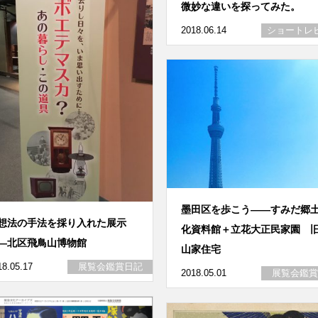
微妙な違いを探ってみた。
2018.06.14
ショートレ
墨田区を歩こう――すみだ郷
想法の手法を採り入れた展示
化資料館＋立花大正民家園 
―北区飛鳥山博物館
山家住宅
18.05.17
展覧会鑑賞日記
2018.05.01
展覧会鑑賞