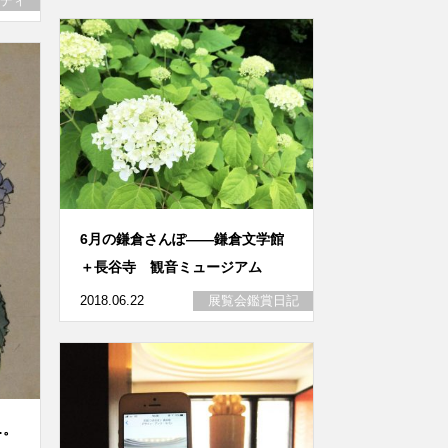
ディ
6月の鎌倉さんぽ――鎌倉文学館
＋長谷寺 観音ミュージアム
2018.06.22
展覧会鑑賞日記
…。