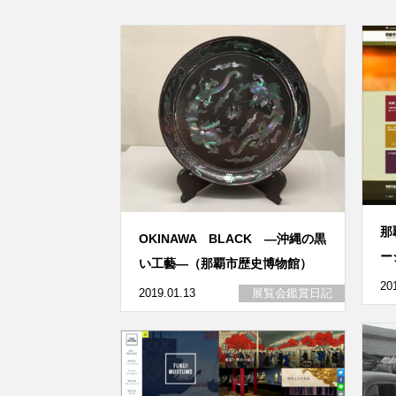
那
OKINAWA BLACK ―沖縄の黒
ー
い工藝―（那覇市歴史博物館）
20
2019.01.13
展覧会鑑賞日記