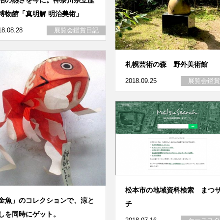
博物館「真明解 明治美術」
18.08.28
展覧会鑑賞日記
札幌芸術の森 野外美術館
2018.09.25
展覧会鑑賞
松本市の地域資料検索 まつ
金魚」のコレクションで、涼と
チ
しを同時にゲット。