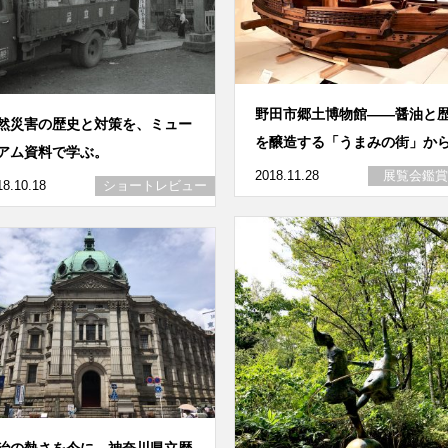
野田市郷土博物館――醤油と
然災害の歴史と対策を、ミュー
を醸造する「うまみの街」か
アム資料で学ぶ。
2018.11.28
展覧会鑑賞
18.10.18
ショートレビュー
治の熱さを今に。神奈川県立歴