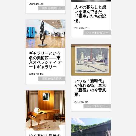
2019.10.20
人々の暮らしと想
展覧会鑑賞日記
いを運んできた
『電車』たちの記
憶。
2019.09.28
ショートレビュー
ギャラリーという
名の美術館――東
京オペラシティ ア
ートギャラリー
2019.08.15
展覧会鑑賞日記
いつも「新時代」
が流れる街、東京
『新宿』の今昔風
景。
2019.07.05
ショートレビュー
めくるめく楽器の