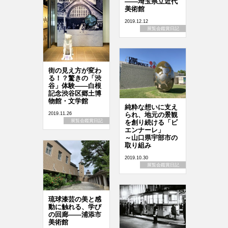
――埼玉県立近代
美術館
2019.12.12
展覧会鑑賞日記
街の見え方が変わ
る！？驚きの「渋
谷」体験――白根
記念渋谷区郷土博
物館・文学館
純粋な想いに支え
られ、地元の景観
2019.11.26
展覧会鑑賞日記
を創り続ける「ビ
エンナーレ」
～山口県宇部市の
取り組み
2019.10.30
展覧会鑑賞日記
琉球漆芸の美と感
動に触れる、学び
の回廊――浦添市
美術館