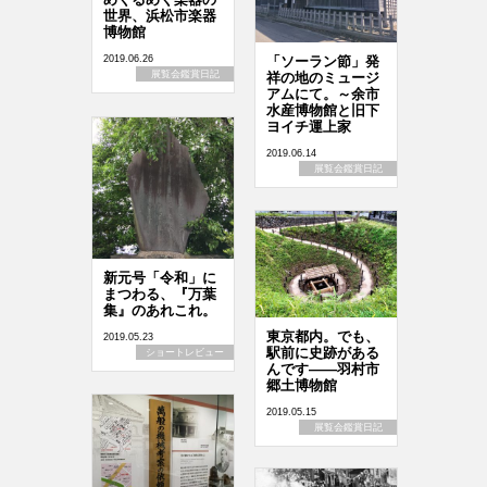
世界、浜松市楽器
博物館
「ソーラン節」発
2019.06.26
展覧会鑑賞日記
祥の地のミュージ
アムにて。～余市
水産博物館と旧下
ヨイチ運上家
2019.06.14
展覧会鑑賞日記
新元号「令和」に
まつわる、『万葉
集』のあれこれ。
東京都内。でも、
2019.05.23
駅前に史跡がある
ショートレビュー
んです――羽村市
郷土博物館
2019.05.15
展覧会鑑賞日記