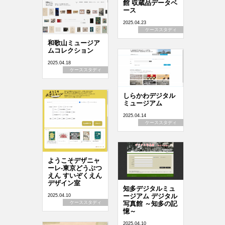
館 収蔵品データベ
ース
2025.04.23
ケーススタディ
和歌山ミュージア
ムコレクション
2025.04.18
ケーススタディ
しらかわデジタル
ミュージアム
2025.04.14
ケーススタディ
ようこそデザニャ
ーレ-東京どうぶつ
えん すいぞくえん
デザイン室
知多デジタルミュ
ージアム デジタル
2025.04.10
ケーススタディ
写真館 ～知多の記
憶～
2025.04.10