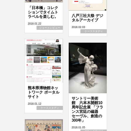
「日本橋」コレク
ションでタイムト
八戸三社大祭 デジ
ラベルを楽しむ。
タルアーカイブ
2018.01.22
2018.02.03
ショートレビュー
ケーススタディ
熊本県博物館ネッ
トワーク ポータル
サイト
サントリー美術
館 六本木開館10
2018.01.12
周年記念展 「フラ
ケーススタディ
ンス宮廷の磁器
セーヴル、創造の
300年」
2018.01.05