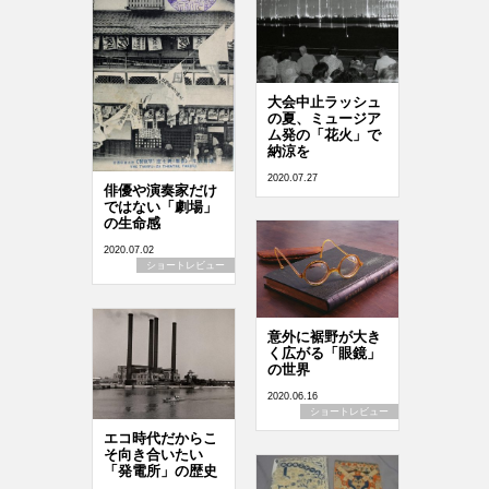
大会中止ラッシュ
の夏、ミュージア
ム発の「花火」で
納涼を
2020.07.27
俳優や演奏家だけ
ではない「劇場」
の生命感
2020.07.02
ショートレビュー
意外に裾野が大き
く広がる「眼鏡」
の世界
2020.06.16
ショートレビュー
エコ時代だからこ
そ向き合いたい
「発電所」の歴史