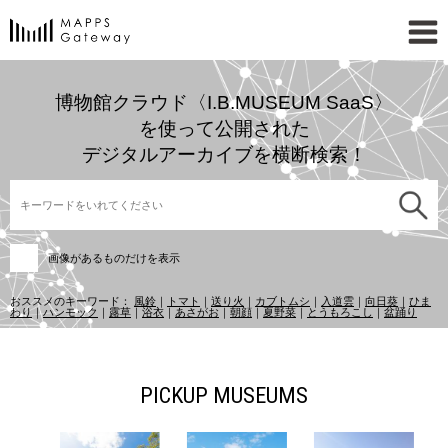
博物館クラウド〈I.B.MUSEUM SaaS〉
を使って公開された
デジタルアーカイブを横断検索！
画像があるものだけを表示
おススメのキーワード：
風鈴
｜
トマト
｜
送り火
｜
カブトムシ
｜
入道雲
｜
向日葵
｜
ひま
わり
｜
ハンモック
｜
露草
｜
浴衣
｜
あさがお
｜
朝顔
｜
夏野菜
｜
とうもろこし
｜
盆踊り
PICKUP MUSEUMS