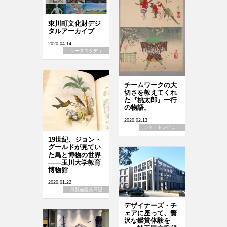
東川町文化財デジ
タルアーカイブ
2020.04.14
ケーススタディ
チームワークの大
切さを教えてくれ
た『桃太郎』一行
の物語。
2020.02.13
ショートレビュー
19世紀、ジョン・
グールドが見てい
た鳥と博物の世界
――玉川大学教育
博物館
2020.01.22
展覧会鑑賞日記
デザイナーズ・チ
ェアに座って、贅
沢な鑑賞体験を