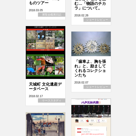
ものツアー
む…「物語のチカ
ラ」について。
2018.03.05
展覧会鑑賞日記
2018.02.26
ショートレビュー
「歯車よ、胸を張
れ」と、励まして
くれるコレクショ
ンたち
2018.02.07
天城町 文化遺産デ
ショートレビュー
ータベース
2018.02.17
ケーススタディ