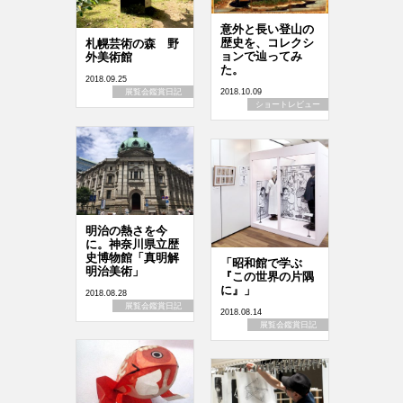
意外と長い登山の
歴史を、コレクシ
札幌芸術の森 野
ョンで辿ってみ
外美術館
た。
2018.09.25
2018.10.09
展覧会鑑賞日記
ショートレビュー
明治の熱さを今
に。神奈川県立歴
史博物館「真明解
「昭和館で学ぶ
明治美術」
『この世界の片隅
に』」
2018.08.28
展覧会鑑賞日記
2018.08.14
展覧会鑑賞日記