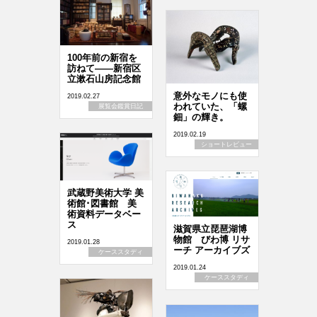
100年前の新宿を
訪ねて――新宿区
立漱石山房記念館
意外なモノにも使
2019.02.27
われていた、「螺
展覧会鑑賞日記
鈿」の輝き。
2019.02.19
ショートレビュー
武蔵野美術大学 美
術館･図書館 美
術資料データベー
ス
滋賀県立琵琶湖博
物館 びわ博 リサ
2019.01.28
ーチ アーカイブズ
ケーススタディ
2019.01.24
ケーススタディ