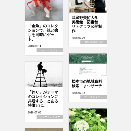
武蔵野美術大学
美術館・図書館
「金魚」のコレク
リトグラフ公開制
ションで、涼と癒
作
しを同時にゲッ
2018.07.25
ト。
展覧会鑑賞日記
2018.08.11
ショートレビュー
松本市の地域資料
検索 まつサーチ
「釣り」がテーマ
2018.07.16
のコレクションに
ケーススタディ
共通する、とある
特徴とは。
2018.07.09
ショートレビュー