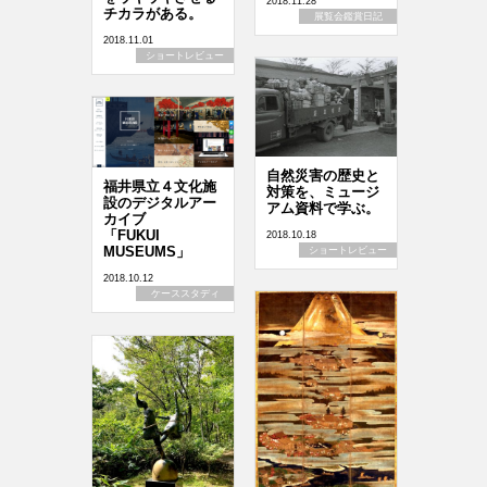
2018.11.28
チカラがある。
展覧会鑑賞日記
2018.11.01
ショートレビュー
自然災害の歴史と
福井県立４文化施
対策を、ミュージ
設のデジタルアー
アム資料で学ぶ。
カイブ
「FUKUI
2018.10.18
MUSEUMS」
ショートレビュー
2018.10.12
ケーススタディ