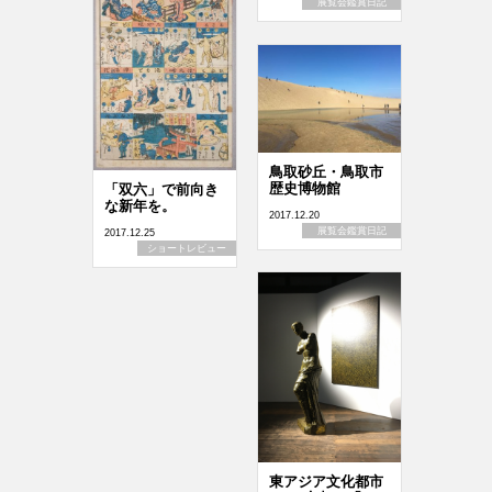
展覧会鑑賞日記
鳥取砂丘・鳥取市
歴史博物館
「双六」で前向き
な新年を。
2017.12.20
展覧会鑑賞日記
2017.12.25
ショートレビュー
東アジア文化都市