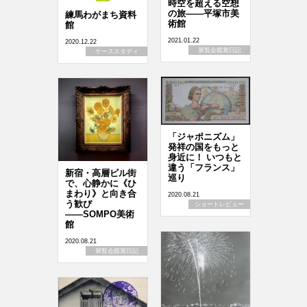
時空を超える空想
の旅――平塚市美
練馬わがまち資料
術館
館
2021.01.22
2020.12.22
展覧会鑑賞日記
ケーススタディ
「ジャポニズム」
発祥の国をもっと
身近に！ いつもと
違う「フランス」
新宿・高層ビル街
巡り
で、心静かに《ひ
まわり》と向き合
2020.08.21
う歓び
ショートレビュー
――SOMPO美術
館
2020.08.21
展覧会鑑賞日記