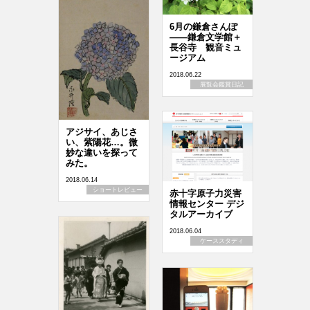
6月の鎌倉さんぽ
――鎌倉文学館＋
長谷寺 観音ミュ
ージアム
2018.06.22
展覧会鑑賞日記
アジサイ、あじさ
い、紫陽花…。微
妙な違いを探って
みた。
2018.06.14
ショートレビュー
赤十字原子力災害
情報センター デジ
タルアーカイブ
2018.06.04
ケーススタディ