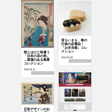
昔もいまも、春の
行楽の必需品！
「お弁当箱」コレ
クション
桜とはひと味違う
「日本の花の美」
2018.04.09
…菖蒲のある風景
ショートレビュー
コレクション
2018.04.23
ショートレビュー
広告デザインのお