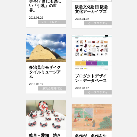
手本!? 目にも楽し
い「引札」の世
阪急文化財団 阪急
界。
文化アーカイブズ
2018.03.26
2018.04.02
ショートレビュー
ケーススタディ
多治見市モザイク
タイルミュージア
プロダクトデザイ
ム
ン・データベース
2018.03.19
2018.03.12
展覧会鑑賞日記
ケーススタディ
岐阜～愛知 焼き
名作が、名作を生