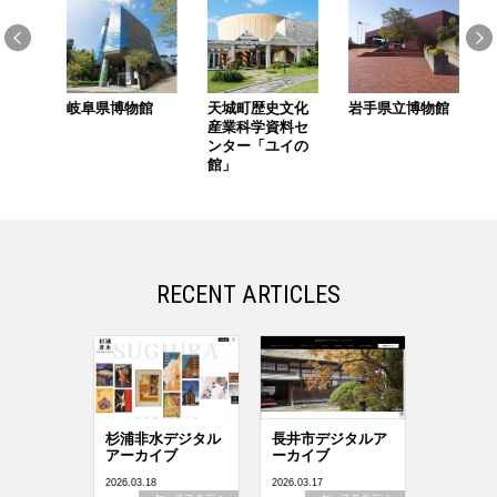
大
岐阜県博物館
天城町歴史文化
岩手県立博物館
徳
研究
産業科学資料セ
ム
ンター「ユイの
館」
RECENT ARTICLES
杉浦非水デジタル
長井市デジタルア
アーカイブ
ーカイブ
2026.03.18
2026.03.17