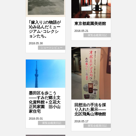
｢嫁入り｣の物語が
東京都庭園美術館
沁み込んだミュー
ジアム･コレクシ
2018.05.21
ョンたち。
展覧会鑑賞日記
2018.05.30
ショートレビュー
墨田区を歩こう
――すみだ郷土文
化資料館＋立花大
回想法の手法を採
正民家園 旧小山
り入れた展示――
家住宅
北区飛鳥山博物館
2018.05.01
2018.05.17
展覧会鑑賞日記
展覧会鑑賞日記