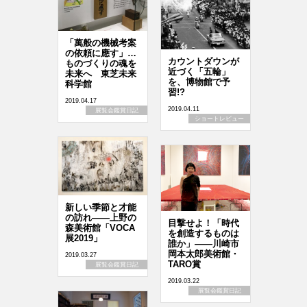
「萬般の機械考案
の依頼に應す」…
カウントダウンが
ものづくりの魂を
近づく「五輪」
未来へ 東芝未来
を、博物館で予
科学館
習!?
2019.04.17
2019.04.11
展覧会鑑賞日記
ショートレビュー
新しい季節と才能
の訪れ――上野の
目撃せよ！「時代
森美術館「VOCA
を創造するものは
展2019」
誰か」――川崎市
岡本太郎美術館・
2019.03.27
TARO賞
展覧会鑑賞日記
2019.03.22
展覧会鑑賞日記