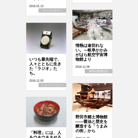
2019.01.13
ケーススタディ
情熱は途切れな
い。～岐阜かかみ
がはら航空宇宙博
物館より
いつも最先端で、
人々とともに生き
2018.12.06
た「ラジオ」た
展覧会鑑賞日記
ち。
2018.12.03
ショートレビュー
野田市郷土博物館
――醤油と歴史を
醸造する「うまみ
の街」から
「料理」には、人
をウキウキさせる