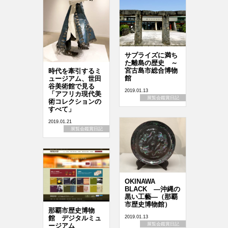
サプライズに満ち
た離島の歴史 ～
宮古島市総合博物
時代を牽引するミ
館
ュージアム、世田
谷美術館で見る
2019.01.13
「アフリカ現代美
展覧会鑑賞日記
術コレクションの
すべて」
2019.01.21
展覧会鑑賞日記
OKINAWA
BLACK ―沖縄の
黒い工藝―（那覇
市歴史博物館）
那覇市歴史博物
2019.01.13
館 デジタルミュ
展覧会鑑賞日記
ージアム