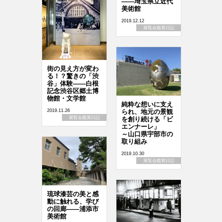
――埼玉県立近代
美術館
2019.12.12
展覧会鑑賞日記
街の見え方が変わ
る！？驚きの「渋
谷」体験――白根
記念渋谷区郷土博
物館・文学館
純粋な想いに支え
られ、地元の景観
2019.11.26
展覧会鑑賞日記
を創り続ける「ビ
エンナーレ」
～山口県宇部市の
取り組み
2019.10.30
展覧会鑑賞日記
琉球漆芸の美と感
動に触れる、学び
の回廊――浦添市
美術館