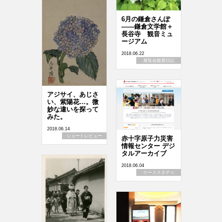
6月の鎌倉さんぽ
――鎌倉文学館＋
長谷寺 観音ミュ
ージアム
2018.06.22
展覧会鑑賞日記
アジサイ、あじさ
い、紫陽花…。微
妙な違いを探って
みた。
2018.06.14
ショートレビュー
赤十字原子力災害
情報センター デジ
タルアーカイブ
2018.06.04
ケーススタディ