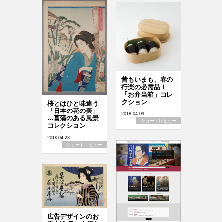
昔もいまも、春の
行楽の必需品！
「お弁当箱」コレ
クション
桜とはひと味違う
「日本の花の美」
2018.04.09
…菖蒲のある風景
ショートレビュー
コレクション
2018.04.23
ショートレビュー
広告デザインのお