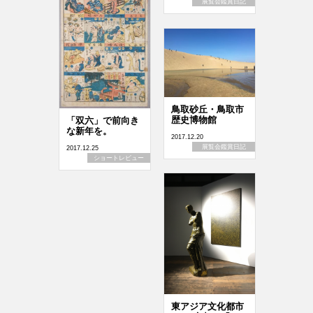
展覧会鑑賞日記
鳥取砂丘・鳥取市
歴史博物館
「双六」で前向き
な新年を。
2017.12.20
展覧会鑑賞日記
2017.12.25
ショートレビュー
東アジア文化都市