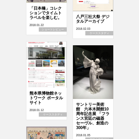
「日本橋」コレク
ションでタイムト
八戸三社大祭 デジ
ラベルを楽しむ。
タルアーカイブ
2018.01.22
2018.02.03
ショートレビュー
ケーススタディ
熊本県博物館ネッ
トワーク ポータル
サイト
サントリー美術
館 六本木開館10
2018.01.12
周年記念展 「フラ
ケーススタディ
ンス宮廷の磁器
セーヴル、創造の
300年」
2018.01.05