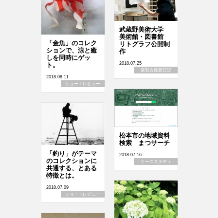
武蔵野美術大学
美術館・図書館
「金魚」のコレク
リトグラフ公開制
ションで、涼と癒
作
しを同時にゲッ
2018.07.25
ト。
展覧会鑑賞日記
2018.08.11
ショートレビュー
松本市の地域資料
検索 まつサーチ
「釣り」がテーマ
2018.07.16
のコレクションに
ケーススタディ
共通する、とある
特徴とは。
2018.07.09
ショートレビュー