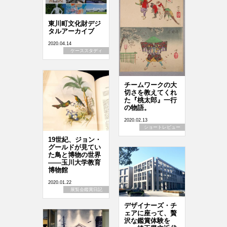
東川町文化財デジ
タルアーカイブ
2020.04.14
ケーススタディ
チームワークの大
切さを教えてくれ
た『桃太郎』一行
の物語。
2020.02.13
ショートレビュー
19世紀、ジョン・
グールドが見てい
た鳥と博物の世界
――玉川大学教育
博物館
2020.01.22
展覧会鑑賞日記
デザイナーズ・チ
ェアに座って、贅
沢な鑑賞体験を