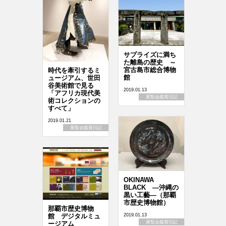
サプライズに満ち
た離島の歴史 ～
宮古島市総合博物
時代を牽引するミ
館
ュージアム、世田
谷美術館で見る
2019.01.13
「アフリカ現代美
展覧会鑑賞日記
術コレクションの
すべて」
2019.01.21
展覧会鑑賞日記
OKINAWA
BLACK ―沖縄の
黒い工藝―（那覇
市歴史博物館）
那覇市歴史博物
2019.01.13
館 デジタルミュ
展覧会鑑賞日記
ージアム