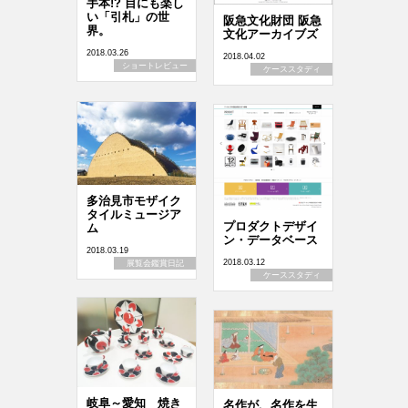
手本!? 目にも楽し
い「引札」の世
阪急文化財団 阪急
界。
文化アーカイブズ
2018.03.26
2018.04.02
ショートレビュー
ケーススタディ
多治見市モザイク
タイルミュージア
プロダクトデザイ
ム
ン・データベース
2018.03.19
2018.03.12
展覧会鑑賞日記
ケーススタディ
岐阜～愛知 焼き
名作が、名作を生