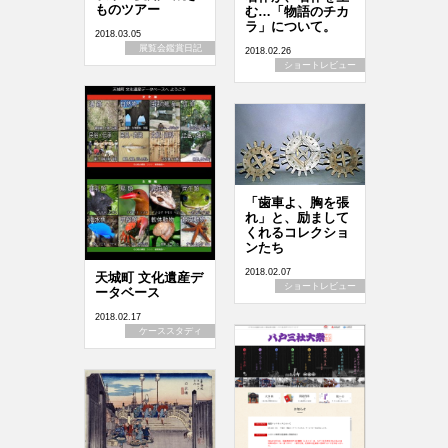
ものツアー
む…「物語のチカ
ラ」について。
2018.03.05
展覧会鑑賞日記
2018.02.26
ショートレビュー
「歯車よ、胸を張
れ」と、励まして
くれるコレクショ
ンたち
2018.02.07
天城町 文化遺産デ
ショートレビュー
ータベース
2018.02.17
ケーススタディ