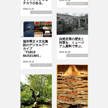
2018.11.28
チカラがある。
展覧会鑑賞日記
2018.11.01
ショートレビュー
自然災害の歴史と
福井県立４文化施
対策を、ミュージ
設のデジタルアー
アム資料で学ぶ。
カイブ
「FUKUI
2018.10.18
MUSEUMS」
ショートレビュー
2018.10.12
ケーススタディ