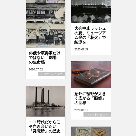
大会中止ラッシュ
の夏、ミュージア
ム発の「花火」で
納涼を
2020.07.27
俳優や演奏家だけ
ではない「劇場」
の生命感
2020.07.02
ショートレビュー
意外に裾野が大き
く広がる「眼鏡」
の世界
2020.06.16
ショートレビュー
エコ時代だからこ
そ向き合いたい
「発電所」の歴史