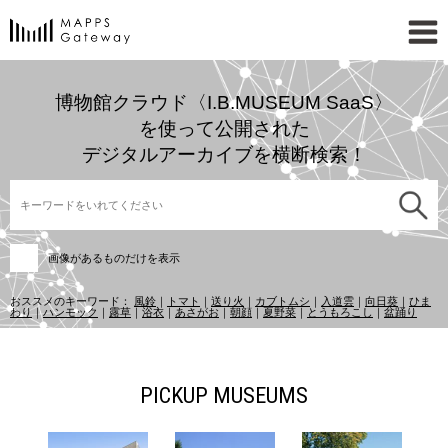
博物館クラウド〈I.B.MUSEUM SaaS〉
を使って公開された
デジタルアーカイブを横断検索！
画像があるものだけを表示
おススメのキーワード：
風鈴
｜
トマト
｜
送り火
｜
カブトムシ
｜
入道雲
｜
向日葵
｜
ひま
わり
｜
ハンモック
｜
露草
｜
浴衣
｜
あさがお
｜
朝顔
｜
夏野菜
｜
とうもろこし
｜
盆踊り
PICKUP MUSEUMS