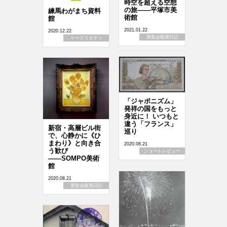
時空を超える空想
の旅――平塚市美
練馬わがまち資料
術館
館
2021.01.22
2020.12.22
展覧会鑑賞日記
ケーススタディ
「ジャポニズム」
発祥の国をもっと
身近に！ いつもと
違う「フランス」
新宿・高層ビル街
巡り
で、心静かに《ひ
まわり》と向き合
2020.08.21
う歓び
ショートレビュー
――SOMPO美術
館
2020.08.21
展覧会鑑賞日記