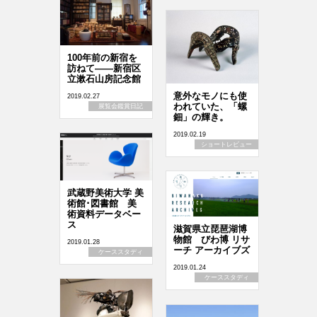
100年前の新宿を
訪ねて――新宿区
立漱石山房記念館
意外なモノにも使
2019.02.27
われていた、「螺
展覧会鑑賞日記
鈿」の輝き。
2019.02.19
ショートレビュー
武蔵野美術大学 美
術館･図書館 美
術資料データベー
ス
滋賀県立琵琶湖博
物館 びわ博 リサ
2019.01.28
ーチ アーカイブズ
ケーススタディ
2019.01.24
ケーススタディ