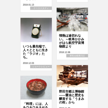
2019.01.13
ケーススタディ
情熱は途切れな
い。～岐阜かかみ
がはら航空宇宙博
物館より
いつも最先端で、
人々とともに生き
2018.12.06
た「ラジオ」た
展覧会鑑賞日記
ち。
2018.12.03
ショートレビュー
野田市郷土博物館
――醤油と歴史を
醸造する「うまみ
の街」から
「料理」には、人
をウキウキさせる