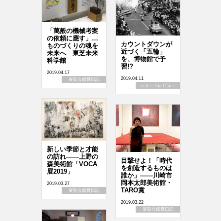
「萬般の機械考案
の依頼に應す」…
カウントダウンが
ものづくりの魂を
近づく「五輪」
未来へ 東芝未来
を、博物館で予
科学館
習!?
2019.04.17
2019.04.11
展覧会鑑賞日記
ショートレビュー
新しい季節と才能
の訪れ――上野の
目撃せよ！「時代
森美術館「VOCA
を創造するものは
展2019」
誰か」――川崎市
岡本太郎美術館・
2019.03.27
TARO賞
展覧会鑑賞日記
2019.03.22
展覧会鑑賞日記