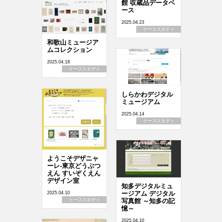
館 収蔵品データベ
ース
2025.04.23
ケーススタディ
和歌山ミュージア
ムコレクション
2025.04.18
ケーススタディ
しらかわデジタル
ミュージアム
2025.04.14
ケーススタディ
ようこそデザニャ
ーレ-東京どうぶつ
えん すいぞくえん
デザイン室
知多デジタルミュ
ージアム デジタル
2025.04.10
ケーススタディ
写真館 ～知多の記
憶～
2025.04.10