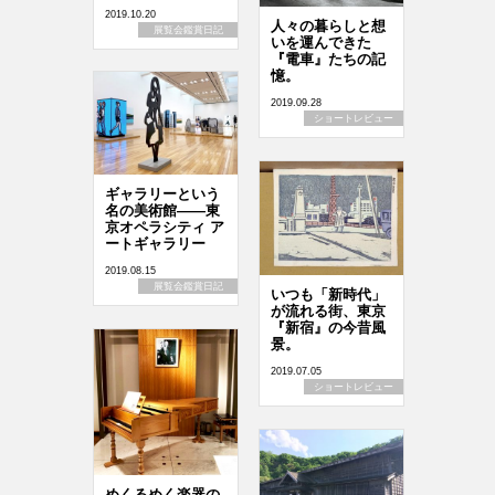
2019.10.20
人々の暮らしと想
展覧会鑑賞日記
いを運んできた
『電車』たちの記
憶。
2019.09.28
ショートレビュー
ギャラリーという
名の美術館――東
京オペラシティ ア
ートギャラリー
2019.08.15
展覧会鑑賞日記
いつも「新時代」
が流れる街、東京
『新宿』の今昔風
景。
2019.07.05
ショートレビュー
めくるめく楽器の