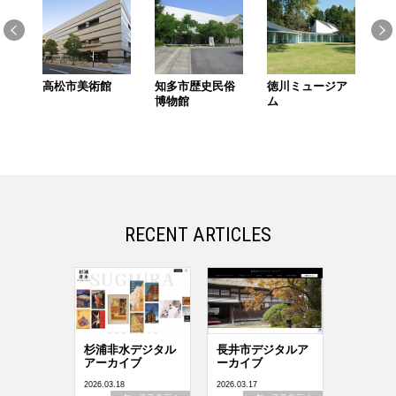
館
高松市美術館
知多市歴史民俗
徳川ミュージア
上
博物館
ム
会
RECENT ARTICLES
杉浦非水デジタル
長井市デジタルア
アーカイブ
ーカイブ
2026.03.18
2026.03.17