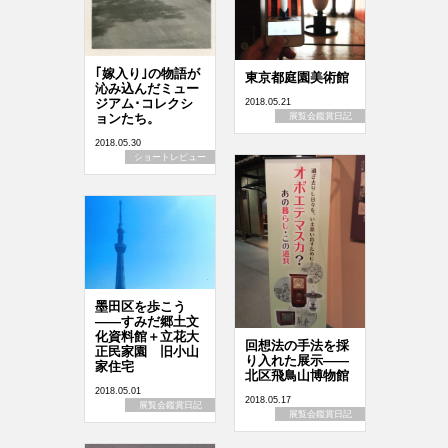
｢嫁入り｣の物語が
東京都庭園美術館
沁み込んだミュー
ジアム･コレクシ
2018.05.21
ョンたち。
展覧会鑑賞日記
2018.05.30
ショートレビュー
墨田区を歩こう
――すみだ郷土文
化資料館＋立花大
回想法の手法を採
正民家園 旧小山
り入れた展示――
家住宅
北区飛鳥山博物館
2018.05.01
2018.05.17
展覧会鑑賞日記
展覧会鑑賞日記