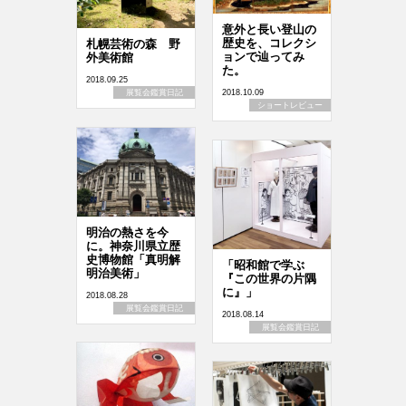
意外と長い登山の
歴史を、コレクシ
札幌芸術の森 野
ョンで辿ってみ
外美術館
た。
2018.09.25
2018.10.09
展覧会鑑賞日記
ショートレビュー
明治の熱さを今
に。神奈川県立歴
史博物館「真明解
「昭和館で学ぶ
明治美術」
『この世界の片隅
に』」
2018.08.28
展覧会鑑賞日記
2018.08.14
展覧会鑑賞日記