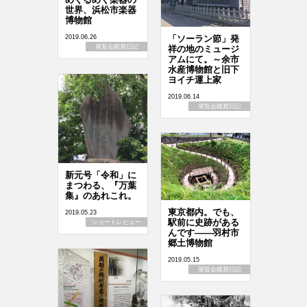
世界、浜松市楽器
博物館
「ソーラン節」発
2019.06.26
展覧会鑑賞日記
祥の地のミュージ
アムにて。～余市
水産博物館と旧下
ヨイチ運上家
2019.06.14
展覧会鑑賞日記
新元号「令和」に
まつわる、『万葉
集』のあれこれ。
東京都内。でも、
2019.05.23
駅前に史跡がある
ショートレビュー
んです――羽村市
郷土博物館
2019.05.15
展覧会鑑賞日記